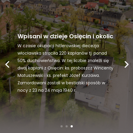
Wpisani w dzieje Osięcin i okolic
W czasie okupacji hitlerowskiej diecezja
włocławska straciła 220 kapłanów tj. ponad
50% duchowieństwa. W tej liczbie znaleźli się
dwaj kapłani z Osięcin: ks. proboszcz Wincenty
Matuszewski i ks. prefekt Józef Kurzawa.
Zamordowani zostali w bestialski sposób w
nocy z 23 na 24 maja 1940 r.