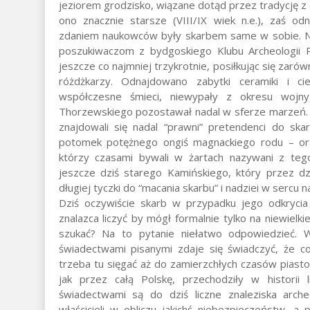
jeziorem grodzisko, wiązane dotąd przez tradycję z
ono znacznie starsze (VIII/IX wiek n.e.), zaś odn
zdaniem naukowców były skarbem same w sobie. Nie
poszukiwaczom z bydgoskiego Klubu Archeologii P
jeszcze co najmniej trzykrotnie, posiłkując się za
różdżkarzy. Odnajdowano zabytki ceramiki i cies
współczesne śmieci, niewypały z okresu wojny
Thorzewskiego pozostawał nadal w sferze marzeń. 
znajdowali się nadal “prawni” pretendenci do skar
potomek potężnego ongiś magnackiego rodu – oraz 
którzy czasami bywali w żartach nazywani z tego 
jeszcze dziś starego Kamińskiego, który przez dzi
długiej tyczki do “macania skarbu” i nadziei w sercu n
Dziś oczywiście skarb w przypadku jego odkrycia
znalazca liczyć by mógł formalnie tylko na niewielk
szukać? Na to pytanie niełatwo odpowiedzieć. 
świadectwami pisanymi zdaje się świadczyć, że coś
trzeba tu sięgać aż do zamierzchłych czasów piast
jak przez całą Polskę, przechodziły w historii 
świadectwami są do dziś liczne znaleziska arche
właścicieli w obliczu jakichś niebezpieczeństw, 