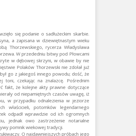
wzięło się podanie o sadłużeckim skarbie.
syna, a zapisana w dziewiętnastym wieku
sobą Thorzewskiego, rycerza Władysława
Thorzewa. W przededniu bitwy pod Płowcami
kryte w dębowej skrzyni, w obawie by nie
cięstwie Polaków Thorzewski nie zdołał już
był go z jakiegoś innego powodu; dość, że
j toni, czekając na znalazcę. Pośrednim
 fakt, że kolejne akty prawne dotyczące
wierały od niepamiętnych czasów uwagę, iż
tku, w przypadku odnalezienia w jeziorze
ch właścicieli, potomków legendarnego
użek odpadł wprawdzie od ich ogromnych
iu, jednak owo zastrzeżenie notarialne
żywy pomnik wiekowej tradycji.
szukiwaczy. O najdawniejszych próbach jego