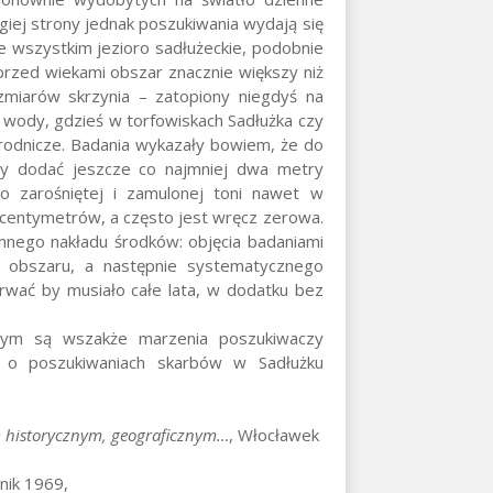
giej strony jednak poszukiwania wydają się
e wszystkim jezioro sadłużeckie, podobnie
 przed wiekami obszar znacznie większy niż
zmiarów skrzynia – zatopiony niegdyś na
d wody, gdzieś w torfowiskach Sadłużka czy
rodnicze. Badania wykazały bowiem, że do
eży dodać jeszcze co najmniej dwa metry
o zarośniętej i zamulonej toni nawet w
u centymetrów, a często jest wręcz zerowa.
ego nakładu środków: objęcia badaniami
o obszaru, a następnie systematycznego
rwać by musiało całe lata, w dodatku bez
ym są wszakże marzenia poszukiwaczy
e o poszukiwaniach skarbów w Sadłużku
 historycznym, geograficznym…
, Włocławek
nik 1969,