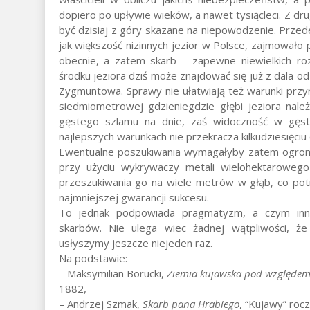
dopiero po upływie wieków, a nawet tysiącleci. Z dru
być dzisiaj z góry skazane na niepowodzenie. Przed
jak większość nizinnych jezior w Polsce, zajmowało
obecnie, a zatem skarb – zapewne niewielkich ro
środku jeziora dziś może znajdować się już z dala o
Zygmuntowa. Sprawy nie ułatwiają też warunki przy
siedmiometrowej gdzieniegdzie głębi jeziora nal
gęstego szlamu na dnie, zaś widoczność w gęst
najlepszych warunkach nie przekracza kilkudziesięci
Ewentualne poszukiwania wymagałyby zatem ogromn
przy użyciu wykrywaczy metali wielohektaroweg
przeszukiwania go na wiele metrów w głąb, co pot
najmniejszej gwarancji sukcesu.
To jednak podpowiada pragmatyzm, a czym inn
skarbów. Nie ulega wiec żadnej wątpliwości, ż
usłyszymy jeszcze niejeden raz.
Na podstawie:
– Maksymilian Borucki,
Ziemia kujawska pod względem
1882,
– Andrzej Szmak,
Skarb pana Hrabiego
, “Kujawy” rocz