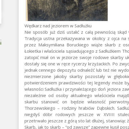
Wędkarz nad jeziorem w Sadłużku
Nie sposób już dziś ustalić z całą pewnością skąd 
Tradycja ustna przekazywana w okolicy z ojca na 
przez Maksymiliana Boruckiego wiąże skarb z o
Łokietka i właściciela sąsiadującego z Sadłużkiem 
zatopić miał on w jeziorze swoje rodowe skarby u
dostały się one w ręce rycerzy krzyżackich. Po zwy
jednak cennego depozytu odnaleźć lub też nie wydo
niezmierzone jakoby skarby pozostały w głębokie
potwierdzeniem prawdziwości tej legendy może być
własności Sadłużka i przynależącego doń jeziora za
niezależnie od osoby aktualnego właściciela mają
skarbu stanowić on będzie własność pierwotny
Thorzewskiego – rodziny hrabiów Dąbskich. Sadł
niegdyś dóbr rodowych jeszcze w XVIIII stulec
przetrwało jeszcze z górą sto lat dłużej, stanowiąc 
Skarb, jak to skarb – “od zawsze” zapewne kusił po