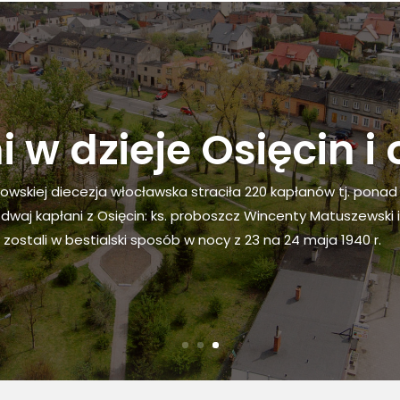
 w dzieje Osięcin i 
erowskiej diecezja włocławska straciła 220 kapłanów tj. pon
ię dwaj kapłani z Osięcin: ks. proboszcz Wincenty Matuszewski i
ostali w bestialski sposób w nocy z 23 na 24 maja 1940 r.