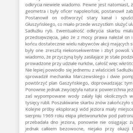
odkrycia niewiele wiadomo. Pewne jest natomiast, że
geometra i były oficer napoleoński, postanowił z
Postanowił on odtworzyć stary kanał i spuśc
Głuszyńskiego, co miało przede wszystkim służyć u
Sadłużku ryb. Ewentualność odkrycia skarbu miał
przedsięwzięcia, jako że z mocy prawa należał on i
końcu dostatecznie wielu nabywców akcji mających 
były one zresztą niekonsekwentnie i zbyt powoli. W
wiadomo, że przyczyną były zasilające je stale podzi
prowadzone przy udziale nurków, całość więc wkrótce
Nie lepiej powiodło się jednemu z właścicieli Sadłuż
sprowadził mechanika Marczewskiego i dwie pom
powtórzyć plan Gaszyńskiego, doprowadzając tym 
Ponownie jednak zwyciężyła natura: powierzchnia jezi
zaś wypompowane wody zalały łąki okolicznych właś
tysięcy rubli. Poszukiwanie skarbu znów zakończyło s
Kolejne próby eksploracji wód jeziora miały miejs
sierpniu 1969 roku ekipa płetwonurków pod patr
przebadała dno jeziora, ponownie nie osiągając ż
jednak całkiem bezowocne, niejako przy okazji