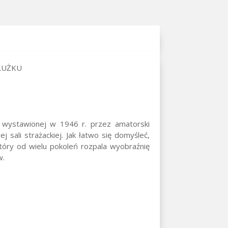
ŁUŻKU
, wystawionej w 1946 r. przez amatorski
j sali strażackiej. Jak łatwo się domyśleć,
który od wielu pokoleń rozpala wyobraźnię
w.