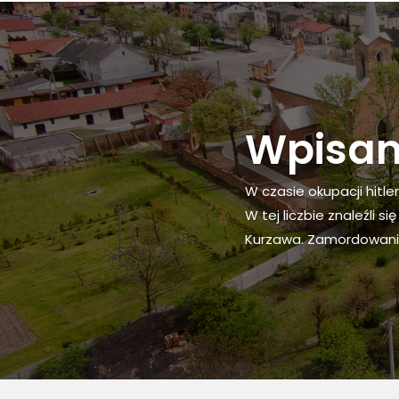
Wpisani
W czasie okupacji hitl
W tej liczbie znaleźli s
Kurzawa. Zamordowani z