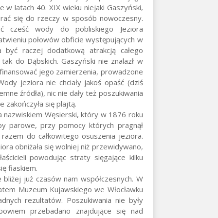
 w latach 40. XIX wieku niejaki Gaszyński,
abrać się do rzeczy w sposób nowoczesny.
ić cześć wody do pobliskiego Jeziora
łatwieniu połowów obficie występujących w
a być raczej dodatkową atrakcją całego
 tak do Dąbskich. Gaszyński nie znalazł w
sfinansować jego zamierzenia, prowadzone
ody jeziora nie chciały jakoś opaść (dziś
emne źródła), nic nie dały też poszukiwania
 zakończyła się plajtą.
ka nazwiskiem Węsierski, który w 1876 roku
py parowe, przy pomocy których pragnął
razem do całkowitego osuszenia jeziora.
ora obniżała się wolniej niż przewidywano,
cicieli powodując straty sięgające kilku
ię fiaskiem.
ce bliżej już czasów nam współczesnych. W
onatem Muzeum Kujawskiego we Włocławku
adnych rezultatów. Poszukiwania nie były
 bowiem przebadano znajdujące się nad