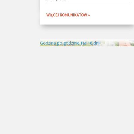
WIĘCEJ KOMUNIKATÓW »
Godzina po godzinie
Na 16 dni