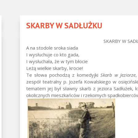
SKARBY W SADŁUŻKU
SKARBY W SAD
A na stodole sroka siada
I wysłuchuje co kto gada,
I wysłuchała, że w tym błocie
Leżą wielkie skarby, krocie!
Te słowa pochodzą z komedyjki
Skarb w Jeziorze
zespół teatralny p. Jozefa Kowalskiego w osięcińskie
tematem jej był sławny skarb z jeziora Sadłużek, 
okolicznych mieszkańców i rzekomych spadkobiercó