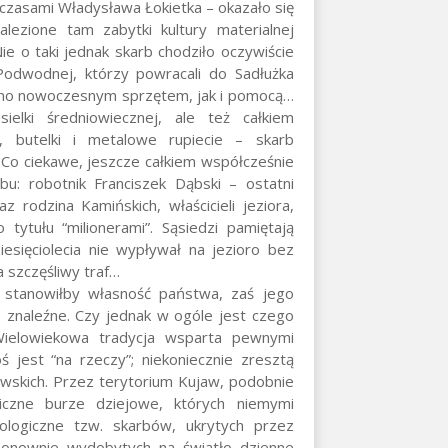
 czasami Władysława Łokietka – okazało się
alezione tam zabytki kultury materialnej
 o taki jednak skarb chodziło oczywiście
odwodnej, którzy powracali do Sadłużka
równo nowoczesnym sprzętem, jak i pomocą…
ielki średniowiecznej, ale też całkiem
, butelki i metalowe rupiecie – skarb
Co ciekawe, jeszcze całkiem współcześnie
bu: robotnik Franciszek Dąbski – ostatni
rodzina Kamińskich, właścicieli jeziora,
tytułu “milionerami”. Sąsiedzi pamiętają
esięciolecia nie wypływał na jezioro bez
a szczęśliwy traf…
 stanowiłby własność państwa, zaś jego
ie znaleźne. Czy jednak w ogóle jest czego
Wielowiekowa tradycja wsparta pewnymi
 jest “na rzeczy”; niekoniecznie zresztą
owskich. Przez terytorium Kujaw, podobnie
liczne burze dziejowe, których niemymi
ologiczne tzw. skarbów, ukrytych przez
a ponownie wydobytych na światło dzienne