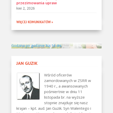
przezimowania upraw
kwi 2, 2026
WIĘCEJ KOMUNIKATÓW »
Godzina po godzinie
Na 16 dni
JAN GUZIK
Wśród oficerów
zamordowanych w ZSRR w
1940 r., a awansowanych
pośmiertnie w dniu 11
listopada br. na wyższe
stopnie znajduje się nasz
krajan – kpt. aud. Jan Guzik. Syn Walentego i