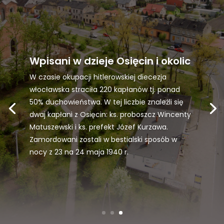
Wpisani w dzieje Osięcin i okolic
W czasie okupacji hitlerowskiej diecezja
włocławska straciła 220 kapłanów tj. ponad
50% duchowieństwa. W tej liczbie znaleźli się
dwaj kapłani z Osięcin: ks. proboszcz Wincenty
Matuszewski i ks. prefekt Józef Kurzawa.
Zamordowani zostali w bestialski sposób w
nocy z 23 na 24 maja 1940 r.