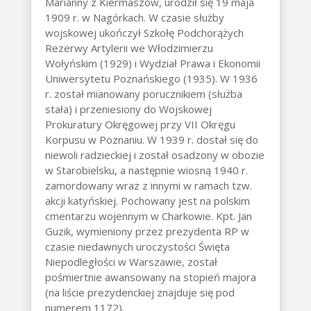
Marianny z Kiermaszów, urodził się 19 maja
1909 r. w Nagórkach. W czasie służby
wojskowej ukończył Szkołę Podchorążych
Rezerwy Artylerii we Włodzimierzu
Wołyńskim (1929) i Wydział Prawa i Ekonomii
Uniwersytetu Poznańskiego (1935). W 1936
r. został mianowany porucznikiem (służba
stała) i przeniesiony do Wojskowej
Prokuratury Okręgowej przy VII Okręgu
Korpusu w Poznaniu. W 1939 r. dostał się do
niewoli radzieckiej i został osadzony w obozie
w Starobielsku, a następnie wiosną 1940 r.
zamordowany wraz z innymi w ramach tzw.
akcji katyńskiej. Pochowany jest na polskim
cmentarzu wojennym w Charkowie. Kpt. Jan
Guzik, wymieniony przez prezydenta RP w
czasie niedawnych uroczystości Święta
Niepodległości w Warszawie, został
pośmiertnie awansowany na stopień majora
(na liście prezydenckiej znajduje się pod
numerem 1172).