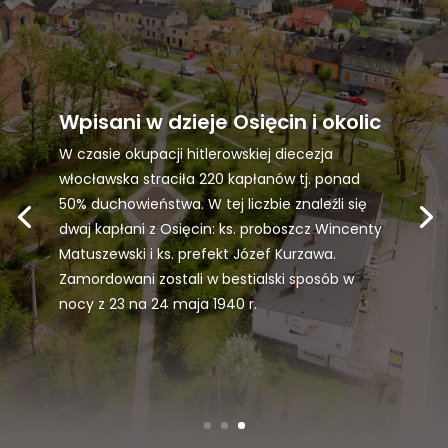
Wpisani w dzieje Osięcin i okolic
W czasie okupacji hitlerowskiej diecezja
włocławska straciła 220 kapłanów tj. ponad
50% duchowieństwa. W tej liczbie znaleźli się
dwaj kapłani z Osięcin: ks. proboszcz Wincenty
Matuszewski i ks. prefekt Józef Kurzawa.
Zamordowani zostali w bestialski sposób w
nocy z 23 na 24 maja 1940 r.