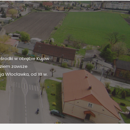
ego i północno-
ym powiat dzieli się
iego.