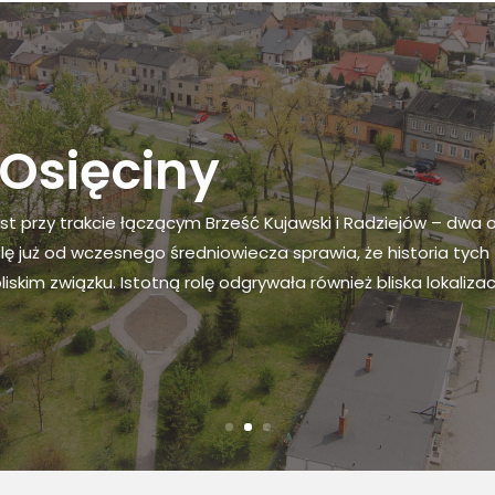
terystyka Gminy
 leży w południowej części województwa kujawsko-pomorski
atu radziejowskiego. W wewnętrznym podziale administracyjn
we. Gmina Osięciny jest jedną z 7 gmin powiatu radziejowsk