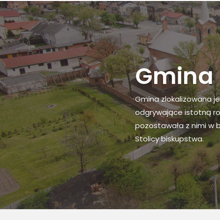
Charak
Obszar gminy Osięciny
wschodniej części powi
na jednostki samorządo