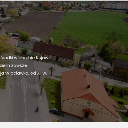
ośrodki w obrębie Kujaw
h ziem zawsze
ego i północno-
ja Włocławka, od XII w.
ym powiat dzieli się
iego.