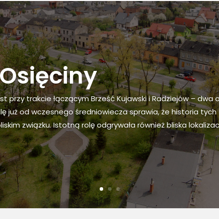
Osięciny
st przy trakcie łączącym Brześć Kujawski i Radziejów – dwa 
lę już od wczesnego średniowiecza sprawia, że historia tyc
 leży w południowej części województwa kujawsko-pomorski
iskim związku. Istotną rolę odgrywała również bliska lokalizac
atu radziejowskiego. W wewnętrznym podziale administracyjn
we. Gmina Osięciny jest jedną z 7 gmin powiatu radziejowsk