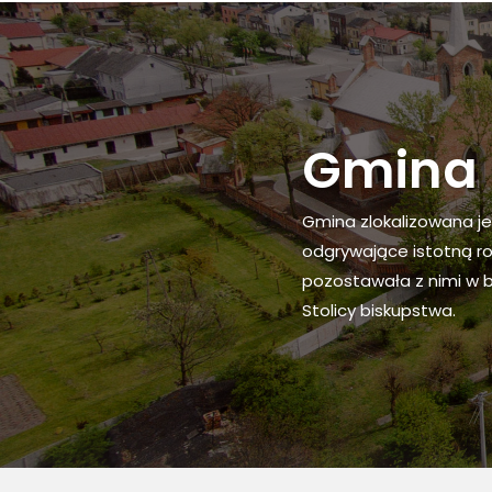
Gmina 
Gmina zlokalizowana je
odgrywające istotną ro
Obszar gminy Osięciny
pozostawała z nimi w bl
wschodniej części powi
Stolicy biskupstwa.
na jednostki samorządo