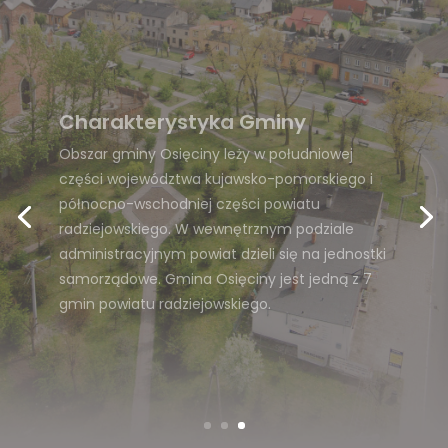
Wpisani w dzieje Osięcin i okolic
W czasie okupacji hitlerowskiej diecezja
włocławska straciła 220 kapłanów tj. ponad
50% duchowieństwa. W tej liczbie znaleźli się
dwaj kapłani z Osięcin: ks. proboszcz Wincenty
Matuszewski i ks. prefekt Józef Kurzawa.
Zamordowani zostali w bestialski sposób w
nocy z 23 na 24 maja 1940 r.