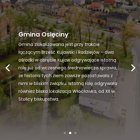
Gmina Osięciny
Gmina zlokalizowana jest przy trakcie
łączącym Brześć Kujawski i Radziejów – dwa
ośrodki w obrębie Kujaw odgrywające istotną
Obszar gminy Osięciny leży w południowej
rolę już od wczesnego średniowiecza sprawia,
części województwa kujawsko-pomorskiego i
że historia tych ziem zawsze pozostawała z
północno-wschodniej części powiatu
nimi w bliskim związku. Istotną rolę odgrywała
radziejowskiego. W wewnętrznym podziale
również bliska lokalizacja Włocławka, od XII w.
administracyjnym powiat dzieli się na jednostki
Stolicy biskupstwa.
samorządowe. Gmina Osięciny jest jedną z 7
gmin powiatu radziejowskiego.