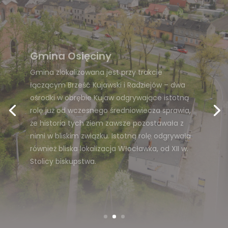
Obszar gminy Osięciny leży w południowej
części województwa kujawsko-pomorskiego i
północno-wschodniej części powiatu
radziejowskiego. W wewnętrznym podziale
administracyjnym powiat dzieli się na jednostki
samorządowe. Gmina Osięciny jest jedną z 7
gmin powiatu radziejowskiego.