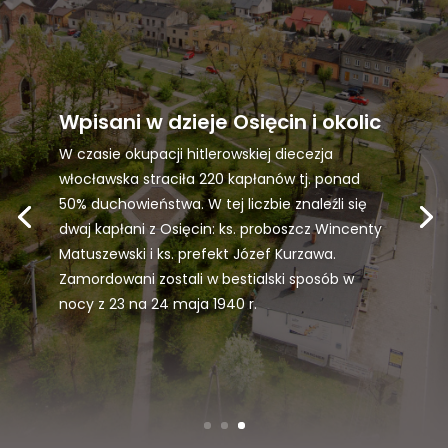
Wpisani w dzieje Osięcin i okolic
W czasie okupacji hitlerowskiej diecezja
włocławska straciła 220 kapłanów tj. ponad
50% duchowieństwa. W tej liczbie znaleźli się
dwaj kapłani z Osięcin: ks. proboszcz Wincenty
Matuszewski i ks. prefekt Józef Kurzawa.
Zamordowani zostali w bestialski sposób w
nocy z 23 na 24 maja 1940 r.