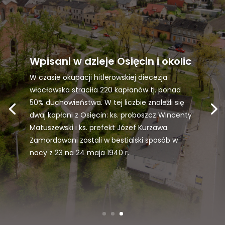
Wpisani w dzieje Osięcin i okolic
W czasie okupacji hitlerowskiej diecezja
włocławska straciła 220 kapłanów tj. ponad
50% duchowieństwa. W tej liczbie znaleźli się
dwaj kapłani z Osięcin: ks. proboszcz Wincenty
Matuszewski i ks. prefekt Józef Kurzawa.
Zamordowani zostali w bestialski sposób w
nocy z 23 na 24 maja 1940 r.