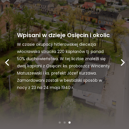
Wpisani w dzieje Osięcin i okolic
W czasie okupacji hitlerowskiej diecezja
włocławska straciła 220 kapłanów tj. ponad
50% duchowieństwa. W tej liczbie znaleźli się
dwaj kapłani z Osięcin: ks. proboszcz Wincenty
Matuszewski i ks. prefekt Józef Kurzawa.
Zamordowani zostali w bestialski sposób w
nocy z 23 na 24 maja 1940 r.