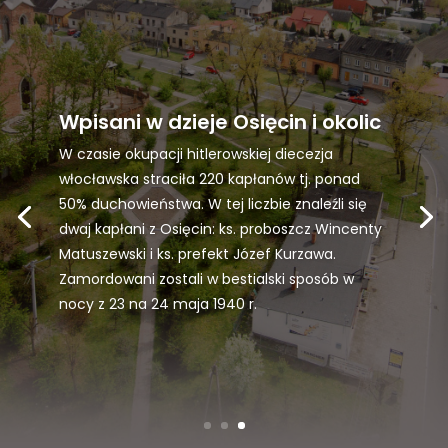
Wpisani w dzieje Osięcin i okolic
W czasie okupacji hitlerowskiej diecezja
włocławska straciła 220 kapłanów tj. ponad
50% duchowieństwa. W tej liczbie znaleźli się
dwaj kapłani z Osięcin: ks. proboszcz Wincenty
Matuszewski i ks. prefekt Józef Kurzawa.
Zamordowani zostali w bestialski sposób w
nocy z 23 na 24 maja 1940 r.