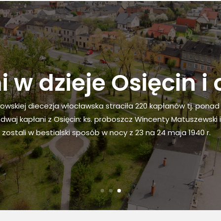
 w dzieje Osięcin i 
erowskiej diecezja włocławska straciła 220 kapłanów tj. pon
ię dwaj kapłani z Osięcin: ks. proboszcz Wincenty Matuszewski i
ostali w bestialski sposób w nocy z 23 na 24 maja 1940 r.