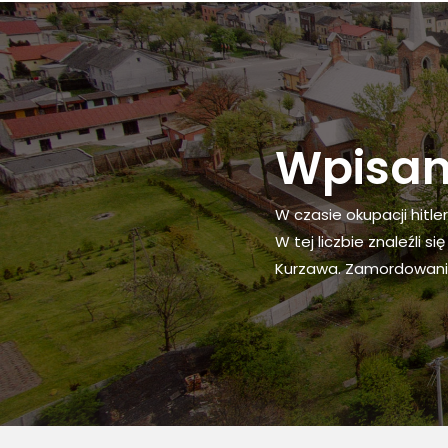
Wpisani
W czasie okupacji hitl
W tej liczbie znaleźli s
Kurzawa. Zamordowani z