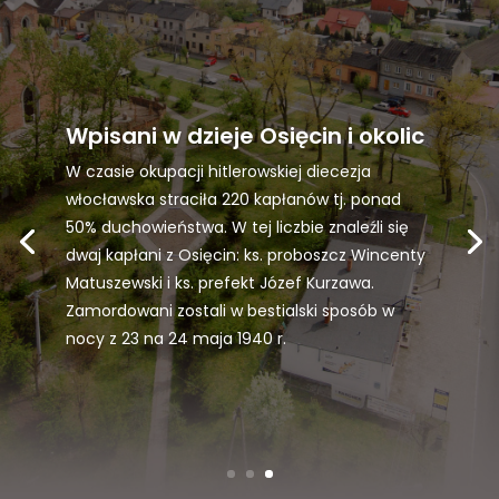
Wpisani w dzieje Osięcin i okolic
W czasie okupacji hitlerowskiej diecezja
włocławska straciła 220 kapłanów tj. ponad
50% duchowieństwa. W tej liczbie znaleźli się
dwaj kapłani z Osięcin: ks. proboszcz Wincenty
Matuszewski i ks. prefekt Józef Kurzawa.
Zamordowani zostali w bestialski sposób w
nocy z 23 na 24 maja 1940 r.