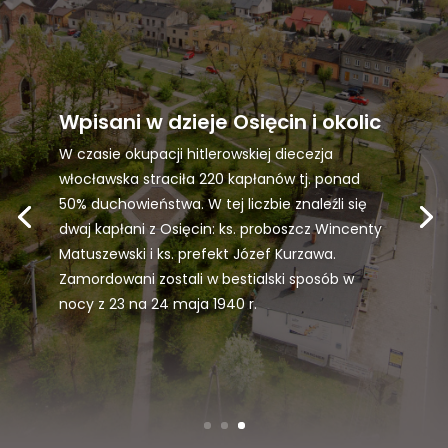
Wpisani w dzieje Osięcin i okolic
W czasie okupacji hitlerowskiej diecezja
włocławska straciła 220 kapłanów tj. ponad
50% duchowieństwa. W tej liczbie znaleźli się
dwaj kapłani z Osięcin: ks. proboszcz Wincenty
Matuszewski i ks. prefekt Józef Kurzawa.
Zamordowani zostali w bestialski sposób w
nocy z 23 na 24 maja 1940 r.